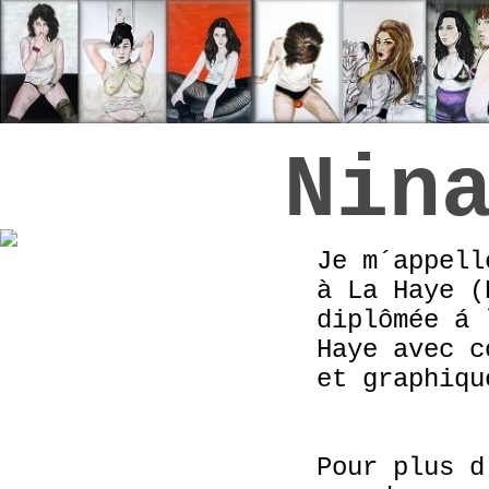
Nin
Je m´appell
à La Haye (
diplômée á 
Haye avec c
et graphiqu
Pour plus d